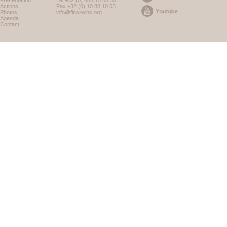
Présentation
Tel +32 (0) 485 15 04 30
Actions
Fax +32 (0) 10 88 10 53
Photos
info@fins-wins.org
Agenda
Contact