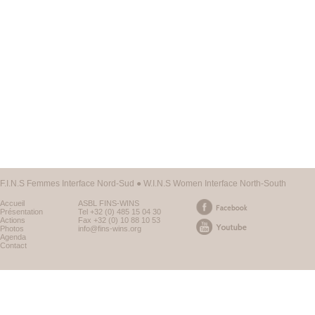
F.I.N.S Femmes Interface Nord-Sud ● W.I.N.S Women Interface North-South
Accueil
ASBL FINS-WINS
Présentation
Tel +32 (0) 485 15 04 30
Actions
Fax +32 (0) 10 88 10 53
Photos
info@fins-wins.org
Agenda
Contact