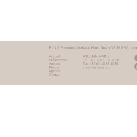
F.I.N.S Femmes Interface Nord-Sud ● W.I.N.S Women 
Accueil
ASBL FINS-WINS
Présentation
Tel +32 (0) 485 15 04 30
Actions
Fax +32 (0) 10 88 10 53
Photos
info@fins-wins.org
Agenda
Contact